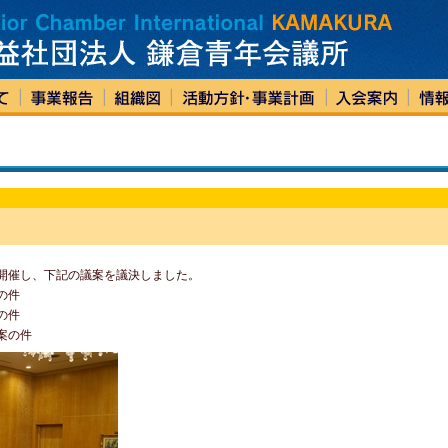
開催し、下記の議案を議決しました。
の件
の件
案の件