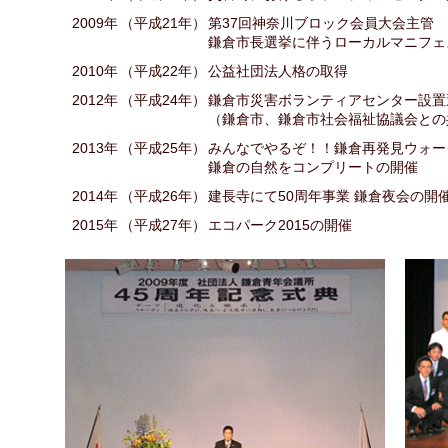
2009年
（平成21年）
第37回神奈川ブロック会員大会主管
鎌倉市長選挙に伴うローカルマニフェ
2010年
（平成22年）
公益社団法人格の取得
2012年
（平成24年）
鎌倉市災害ボランティアセンター設置
（鎌倉市、鎌倉市社会福祉協議会との
2013年
（平成25年）
みんなでやるぞ！！鎌倉再発見ウォー
鎌倉の自然をコンプリートの開催
2014年
（平成26年）
建長寺にて50周年事業 鎌倉夜会の開
2015年
（平成27年）
エコパーク2015の開催