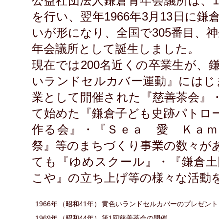
公益社団法人鎌倉青年会議所は、19
を行い、翌年1966年3月13日に
いが形になり、全国で305番目、
年会議所として誕生しました。
現在では200名近くの卒業生が、
いランドセルカバー運動』にはじ
業として開催された『慈善茶会』・
て始めた『鎌倉子ども史跡パトロ
作る会』・『Ｓｅａ 愛 Ｋａｍ
祭』等のまちづくり事業の数々が
ても『ゆめスクール』・『鎌倉土
こや』の立ち上げ等の様々な活動
1966年
（昭和41年）
黄色いランドセルカバーのプレゼント
1969年
（昭和44年）
第1回慈善茶会の開催