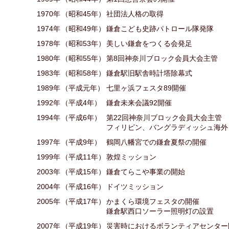
1970年
（昭和45年）
社団法人格の取得
1974年
（昭和49年）
鎌倉こども史跡パトロール隊発隊
1978年
（昭和53年）
美しい鎌倉をつくる会発足
1980年
（昭和55年）
第8回神奈川ブロック会員大会主管
1983年
（昭和58年）
鎌倉駅旧駅舎時計塔除幕式
1989年
（平成元年）
七里ヶ浜フェスタ89開催
1992年
（平成4年）
鎌倉未来会議92開催
1994年
（平成6年）
第22回神奈川ブロック会員大会主管
フィリピン、バングラディッシュ海外
1997年
（平成9年）
鶴岡八幡宮での鎌倉夏祭の開催
1999年
（平成11年）
敦煌ミッション
2003年
（平成15年）
鎌倉てらこや事業の開始
2004年
（平成16年）
ドイツミッション
2005年
（平成17年）
かまくら環境フェスタの開催
鎌倉駅西口ソーラー照明灯の設置
2007年
（平成19年）
災害時におけるボランティアセンター