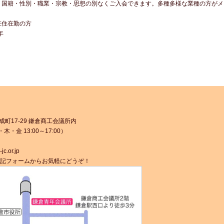
・国籍・性別・職業・宗教・思想の別なくご入会できます。多種多様な業種の方がメ
在住在勤の方
年
御成町17-29 鎌倉商工会議所内
・木・金 13:00～17:00）
c.or.jp
記フォームからお気軽にどうぞ！