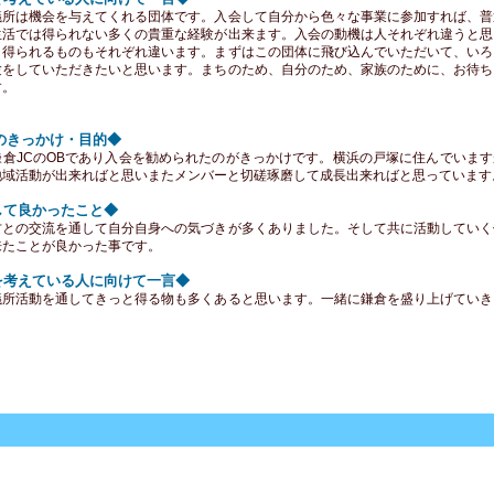
議所は機会を与えてくれる団体です。入会して自分から色々な事業に参加すれば、普
生活では得られない多くの貴重な経験が出来ます。入会の動機は人それぞれ違うと思
、得られるものもそれぞれ違います。まずはこの団体に飛び込んでいただいて、いろ
験をしていただきたいと思います。まちのため、自分のため、家族のために、お待ち
す。
のきっかけ・目的◆
鎌倉JCのOBであり入会を勧められたのがきっかけです。横浜の戸塚に住んでいます
地域活動が出来ればと思いまたメンバーと切磋琢磨して成長出来ればと思っています
して良かったこと◆
方との交流を通して自分自身への気づきが多くありました。そして共に活動していく
来たことが良かった事です。
を考えている人に向けて一言◆
議所活動を通してきっと得る物も多くあると思います。一緒に鎌倉を盛り上げていき
。