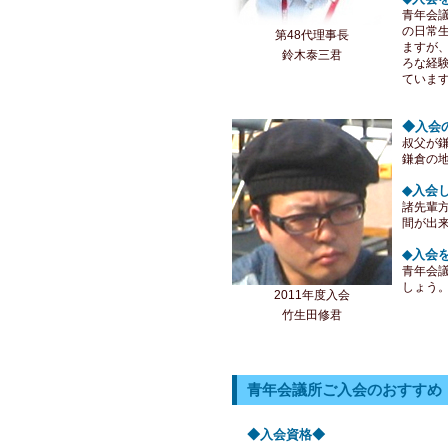
青年会
の日常
第48代理事長
ますが
鈴木泰三君
ろな経
ていま
◆入会
叔父が
鎌倉の
◆入会
諸先輩
間が出
◆入会
青年会
しょう
2011年度入会
竹生田修君
青年会議所ご入会のおすすめ
◆入会資格◆