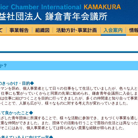
か？
のきっかけ・目的◆
ーマンを辞め、個人事業者として日々の仕事をして生活していましたが、色々な人と
、仕事にも繋がっていくからと同業の先輩に勧められ、鎌倉青年会議所に入会しま
初は仕事に結びつくことを目的に行ってきましたが、多くの仲間達と知り合って事業
いくことで、人脈も広がり、様々なものに対する考え方が変わっていきました。
して良かったこと◆
根ざした青年団体に所属することで、様々な活動に参加でき、まちづくり事業を通し
貴重な仲間ができました。また、団体での活動を行うことで普段の生活とは異なった
がそこにはあり、個人事業者としては得られない貴重な経験が得られました。
を考えている人に向けて一言◆