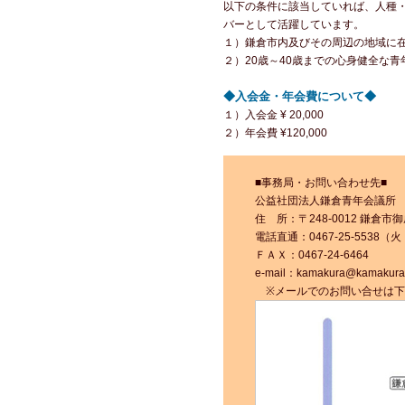
以下の条件に該当していれば、人種
バーとして活躍しています。
１）鎌倉市内及びその周辺の地域に
２）20歳～40歳までの心身健全な青
◆入会金・年会費について◆
１）入会金 ¥ 20,000
２）年会費 ¥120,000
■事務局・お問い合わせ先■
公益社団法人鎌倉青年会議所
住 所：〒248-0012 鎌倉市
電話直通：0467-25-5538（火
ＦＡＸ：0467-24-6464
e-mail：kamakura@kamakura-j
※メールでのお問い合せは下