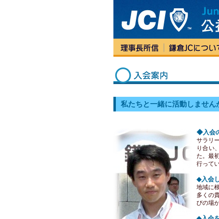
私たちと一緒に活動しません
◆入会
サラリ
り合い
た。最
行って
◆入会
地域に
多くの
びの場
◆入会