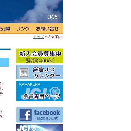
トップ
> 入会案内
知
し
を
て
学