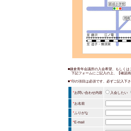
■鎌倉青年会議所の入会希望、もしくは
下記フォームにご記入の上、【確認画
■
*
印の項目は必須です、必ずご記入下さ
*
お問い合わせ内容
入会したい
*
お名前
*
ふりがな
*
E-mail