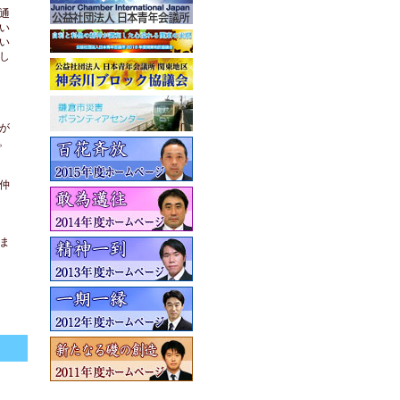
通
い
い
し
が
。
仲
ま